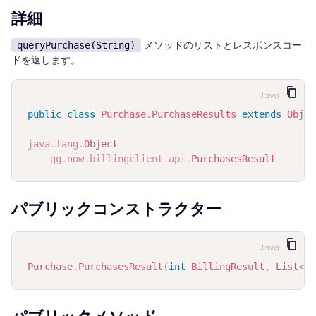
詳細
メソッドのリストとレスポンスコー
queryPurchase(String)
ドを返します。
Java
public
class
Purchase
.
PurchaseResults
extends
Objec
java
.
lang
.
Object
gg
.
now
.
billingclient
.
api
.
PurchasesResult
パブリックコンストラクター
Java
Purchase
.
PurchasesResult
(
int
BillingResult
,
List
<
Pu