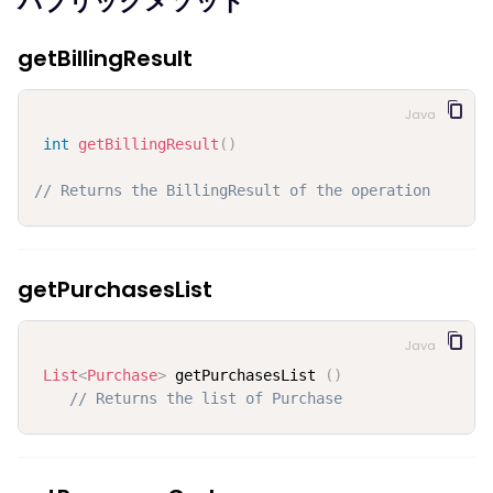
パブリックメソッド
getBillingResult
Java
int
getBillingResult
(
)
// Returns the BillingResult of the operation
getPurchasesList
Java
List
<
Purchase
>
 getPurchasesList 
(
)
// Returns the list of Purchase