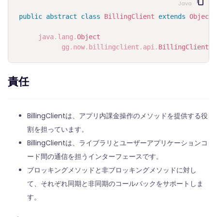
Java
public
abstract
class
BillingClient
extends
Object
java
.
lang
.
Object
gg
.
now
.
billingclient
.
api
.
BillingClient
責任
BillingClientは、アプリ内課金操作のメソッドを提供する役
割を担っています。
BillingClientは、ライブラリとユーザーアプリケーションコ
ード間の通信を担うインターフェースです。
ブロッキングメソッドと非ブロッキングメソッドに対し
て、それぞれ同期と非同期のコールバックをサポートしま
す。