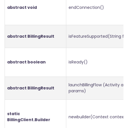
abstract void
endConnection()
abstract BillingResult
isFeatureSupported(String fe
abstract boolean
isReady()
launchBillingFlow (Activity act
abstract BillingResult
params)
static
newbuilder(Context context)
BillingClient.Builder