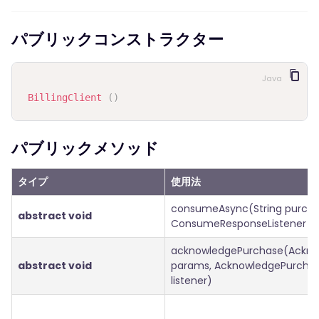
パブリックコンストラクター
Java
BillingClient
(
)
パブリックメソッド
タイプ
使用法
consumeAsync(String purcha
abstract void
ConsumeResponseListener lis
acknowledgePurchase(Ackn
abstract void
params, AcknowledgePurchas
listener)