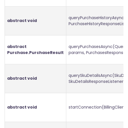
queryPurchaseHistoryAsync(S
abstract void
PurchaseHistoryResponseListe
abstract
queryPurchasesAsync(Query
Purchase.PurchaseResult
params, PurchasesResponseLis
querySkuDetailsAsync(SkuDet
abstract void
SkuDetailsResponseListener li
abstract void
startConnection(BillingClientS