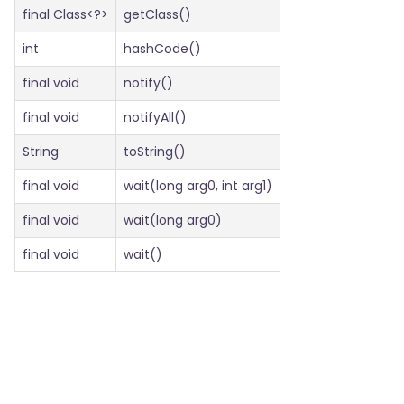
final Class<?>
getClass()
int
hashCode()
final void
notify()
final void
notifyAll()
String
toString()
final void
wait(long arg0, int arg1)
final void
wait(long arg0)
final void
wait()