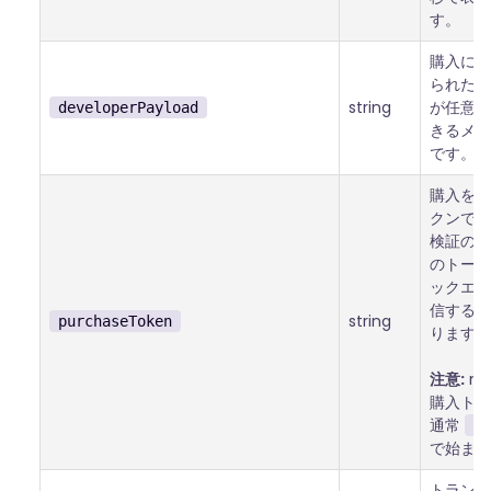
す。
購入に関
られた、
string
が任意に
developerPayload
きるメタ
です。
購入を表
クンです
検証のた
のトーク
ックエン
信する必
string
purchaseToken
ります。
注意:
no
購入トー
通常
-n
で始まり
トランザ