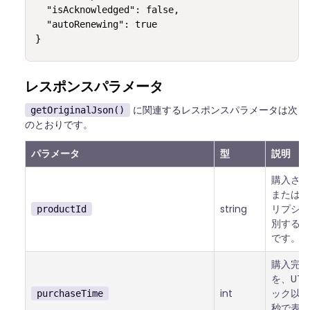
  "isAcknowledged": false,

  "autoRenewing": true

}
レスポンスパラメータ
に関連するレスポンスパラメータは次
getOriginalJson()
のとおりです。
パラメータ
型
説明
購入され
またはサ
string
リプショ
productId
別する一
です。
購入完了
を、UT
int
ック以降
purchaseTime
秒で表し