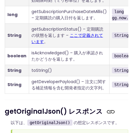
効期限時刻（ミリ秒単位）を返します。
getSubscriptionPurchaseDateMillis()
long
long
– 定期購読の購入日付を返します。
gg.now.b
getSubscriptionStatus() – 定期購読
String
の状態を返します –
ここで定義されて
String 
います
。
isAcknowledged() – 購入が承認され
boolean
boolean
たかどうかを返します。
String
toString()
String 
getDeveloperPayload() – 注文に関す
String
String 
る補足情報を含む開発者指定の文字列。
getOriginalJson() レスポンス
以下は、
の想定レスポンスです。
getOriginalJson()