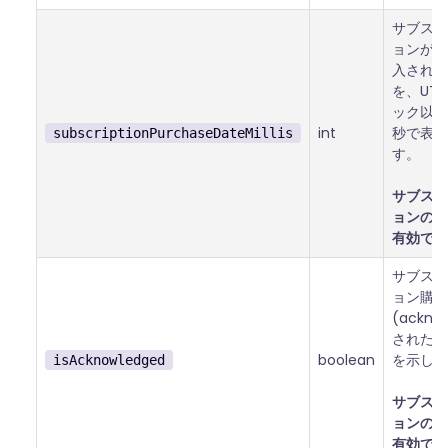
サブスク
ョンが最
入された
を、UT
ック以降
int
秒で表し
subscriptionPurchaseDateMillis
す。
サブスク
ョンの場
有効です
サブスク
ョン購入
(ackno
されたか
boolean
を示しま
isAcknowledged
サブスク
ョンの場
有効です