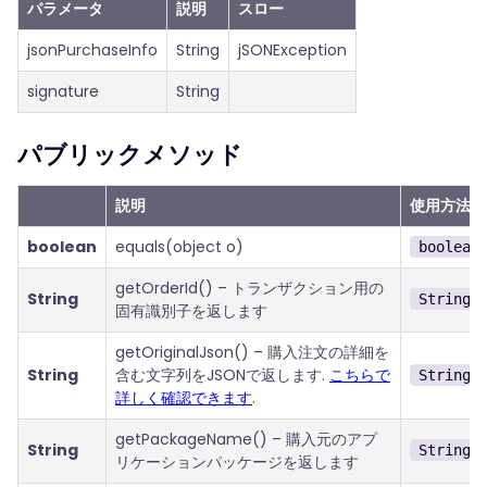
パラメータ
説明
スロー
jsonPurchaseInfo
String
jSONException
signature
String
パブリックメソッド
説明
使用方法
boolean
equals(object o)
boolean
getOrderId() – トランザクション用の
String
String 
固有識別子を返します
getOriginalJson() – 購入注文の詳細を
String
含む文字列をJSONで返します.
こちらで
String 
詳しく確認できます
.
getPackageName() – 購入元のアプ
String
String 
リケーションパッケージを返します