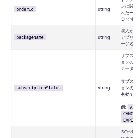
ンに関連
string
orderId
れた一意
ID です
購入が発
string
アプリの
packageName
ージ名で
サブスク
ョンの現
テータス
サブスク
string
ョンの場
subscriptionStatus
有効です
例:
ACT
CANCEL
EXPIRE
ISO-86