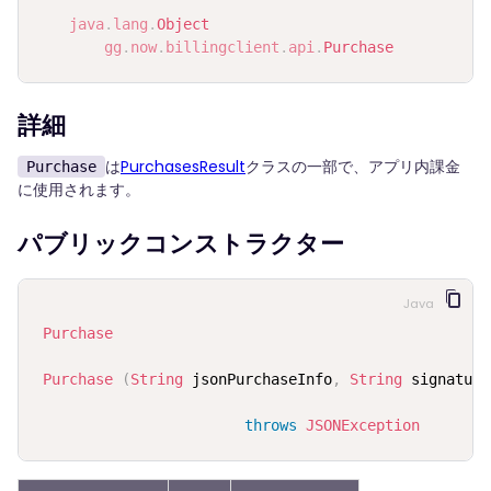
java
.
lang
.
Object
gg
.
now
.
billingclient
.
api
.
Purchase
詳細
は
PurchasesResult
クラスの一部で、アプリ内課金
Purchase
に使用されます。
パブリックコンストラクター
Java
Purchase
Purchase
(
String
 jsonPurchaseInfo
,
String
 signature
throws
JSONException