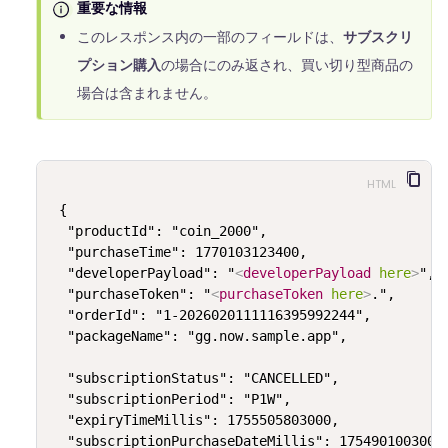
重要な情報
このレスポンス内の一部のフィールドは、
サブスクリ
プション購入
の場合にのみ返され、買い切り型商品の
場合は含まれません。
HTML
{

  "productId": "coin_2000",

  "purchaseTime": 1770103123400,

  "developerPayload": "
<
developerPayload
here
>
",

  "purchaseToken": "
<
purchaseToken
here
>
.",

  "orderId": "1-2026020111116395992244",

  "packageName": "gg.now.sample.app",

  "subscriptionStatus": "CANCELLED",

  "subscriptionPeriod": "P1W",

  "expiryTimeMillis": 1755505803000,

  "subscriptionPurchaseDateMillis": 1754901003000,