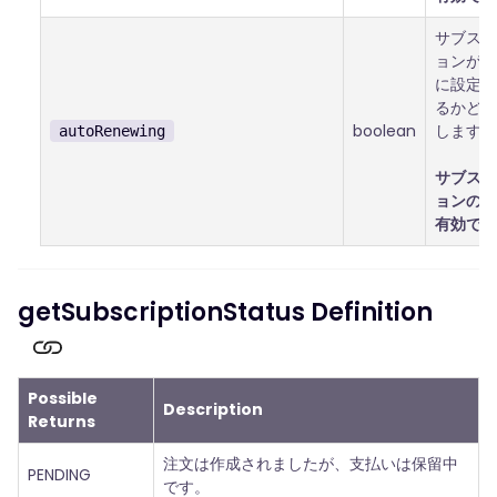
サブスク
ョンが自
に設定さ
るかどう
boolean
します。
autoRenewing
サブスク
ョンの場
有効です
getSubscriptionStatus Definition
Possible
Description
Returns
注文は作成されましたが、支払いは保留中
PENDING
です。