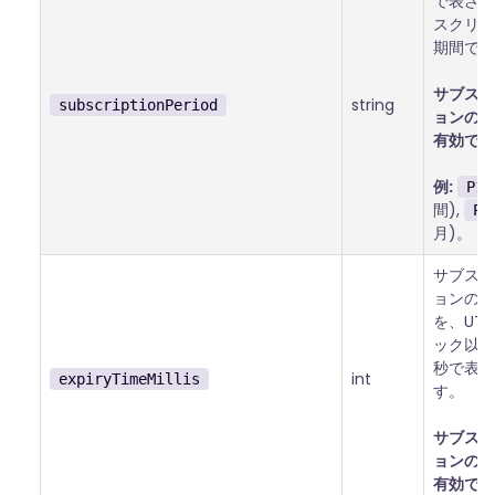
で表され
スクリプ
期間です
サブスク
string
subscriptionPeriod
ョンの場
有効です
例:
P1W
間),
P1
月)。
サブスク
ョンの有
を、UT
ック以降
秒で表し
int
expiryTimeMillis
す。
サブスク
ョンの場
有効です