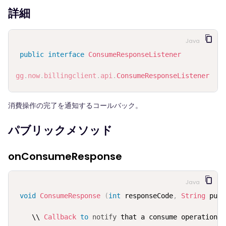
詳細
Java
public
interface
ConsumeResponseListener
gg
.
now
.
billingclient
.
api
.
ConsumeResponseListener
消費操作の完了を通知するコールバック。
パブリックメソッド
onConsumeResponse
Java
void
ConsumeResponse
(
int
 responseCode
,
String
 purc
    \\ 
Callback
to
notify
 that a consume operation h