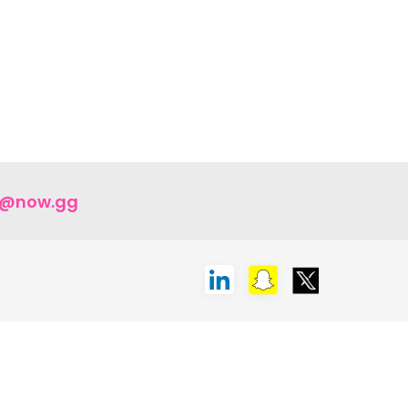
t@now.gg
한국어