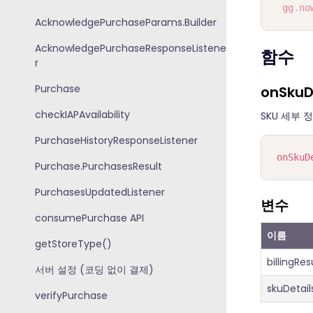
gg
.
no
AcknowledgePurchaseParams.Builder
AcknowledgePurchaseResponseListene
함수
r
Purchase
onSkuD
checkIAPAvailability
SKU 세부
PurchaseHistoryResponseListener
onSkuD
Purchase.PurchasesResult
PurchasesUpdatedListener
변수
consumePurchase API
이름
getStoreType()
billingRes
서버 설정 (코딩 없이 결제)
skuDetails
verifyPurchase