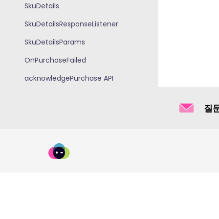
SkuDetails
SkuDetailsResponseListener
SkuDetailsParams
OnPurchaseFailed
acknowledgePurchase API
queryPurchasesAsync,
querySkuDetailsAsync,
질문
queryPurchaseHistoryAsync
PurchaseProduct
PurchasedProduct
NowGGPaymentsSdkManager
문의하기
약관 및 개인 정보 보호
저작권 분쟁 정
verifyPayment (사용 중단됨)
© 2026 now.gg. 판권 소유. now.gg를 사용하면 사용 약관 
Product