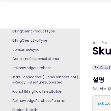
BillingFlowParams
BillingClient.BillingResponse
BillingClientStateListener
BillingClient.ProductType
BillingClient.SkuType
결제
>
참조
>
Sku
consumeAsync
ConsumeResponseListener
acknowledgePurchase
SkuDetai
startConnection() | endConnection() |
설명
isReady | isFeatureSupported
SKU 세부
launchBillingFlow | newBuilder
AcknowledgePurchaseParams
public
ProductDetails