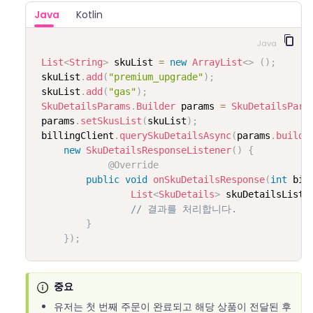
Java
Kotlin
Java
List
<
String
>
 skuList 
=
new
ArrayList
<
>
(
)
;
 skuList
.
add
(
"premium_upgrade"
)
;
 skuList
.
add
(
"gas"
)
;
SkuDetailsParams
.
Builder
 params 
=
SkuDetailsPara
 params
.
setSkusList
(
skuList
)
;
 billingClient
.
querySkuDetailsAsync
(
params
.
build
(
new
SkuDetailsResponseListener
(
)
{
@Override
public
void
onSkuDetailsResponse
(
int
 bil
List
<
SkuDetails
>
 skuDetailsList
)
// 결과를 처리합니다.
}
}
)
;
중요
유저는 첫 번째 주문이 완료되고 해당 상품이 전달된 후