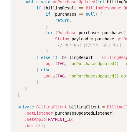
public
void
onPurchasesUpdated
(
int
 billingRes
if
(
billingResult 
==
BillingResponse
.
OK
)
if
(
purchases 
==
null
)
{
return
;
}
for
(
Purchase
 purchase
:
 purchases
)
{
String
 payload 
=
 purchase
.
getDev
// 여기에서 성공적인 구매 처리
}
}
else
if
(
billingResult 
==
BillingRespo
Log
.
i
(
TAG
,
"onPurchasesUpdated() - us
}
else
{
Log
.
w
(
TAG
,
"onPurchasesUpdated() got 
}
}
}
;
private
BillingClient
 billingClient 
=
BillingCli
.
setListener
(
purchasesUpdatedListener
)
.
setAppId
(
PAYMENT_ID
)
.
build
(
)
;