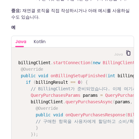
중요:
재연결 로직을 직접 작성하시거나 아래 예시를 사용하실
수도 있습니다.
예
Java
Kotlin
Java
billingClient
.
startConnection
(
new
BillingClientS
@Override
public
void
onBillingSetupFinished
(
int
 billingR
if
(
billingResult 
==
0
)
{
// BillingClient가 준비되었습니다. 이제 여
QueryPurchasesParams
 params 
=
QueryPurchase
      billingClient
.
queryPurchasesAsync
(
params
,
n
@Override
public
void
onQueryPurchasesResponse
(
Bill
// 구매한 항목을 사용자에게 할당하고 소비/확인
}
}
)
;