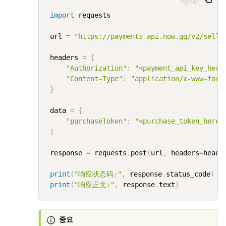
Python
import
 requests

 url 
=
"https://payments-api.now.gg/v2/selle
 headers 
=
{
"Authorization"
:
"<payment_api_key_here
"Content-Type"
:
"application/x-www-form
}
 data 
=
{
"purchaseToken"
:
"<purchase_token_here>
}
 response 
=
 requests
.
post
(
url
,
 headers
=
heade
print
(
"响应状态码:"
,
 response
.
status_code
)
print
(
"响应正文:"
,
 response
.
text
)
중요