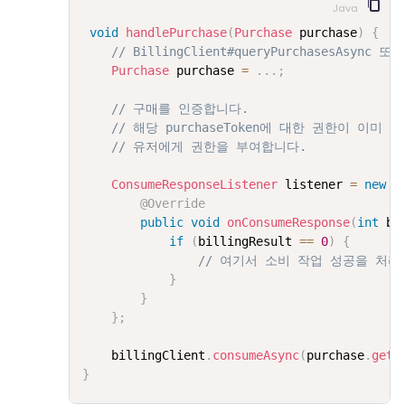
Java
void
handlePurchase
(
Purchase
 purchase
)
{
// BillingClient#queryPurchasesAsync 
Purchase
 purchase 
=
.
.
.
;
// 구매를 인증합니다.
// 해당 purchaseToken에 대한 권한이 이
// 유저에게 권한을 부여합니다.
ConsumeResponseListener
 listener 
=
new
C
@Override
public
void
onConsumeResponse
(
int
 bi
if
(
billingResult 
==
0
)
{
// 여기서 소비 작업 성공을 처리
}
}
}
;
    billingClient
.
consumeAsync
(
purchase
.
getP
}