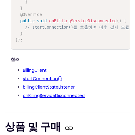
}
}
@Override
public
void
onBillingServiceDisconnected
(
)
{
// startConnection()를 호출하여 이후 결제 모
}
}
)
;
참조
BillingClient
startConnection()
billingClientStateListener
onBillingServiceDisconnected
상품 및 구매