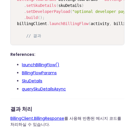
.
setSkuDetails
(
skuDetails
)
.
setDeveloperPayload
(
"optional developer payl
.
build
(
)
;
 billingClient
.
launchBillingFlow
(
activity
,
 billin
// 결과
References:
launchBillingFlow()
BillingFlowParams
SkuDetails
querySkuDetailsAsync
결과 처리
BillingClient.BillingResponse
를 사용해 반환된 메시지 코드를
처리하실 수 있습니다.