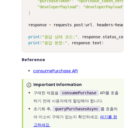
"purchaseToken"
:
"<purchase_token_here>
"developerPayload"
:
"developerPayload"
}
 response 
=
 requests
.
post
(
url
,
 headers
=
heade
print
(
"응답 상태 코드:"
,
 response
.
status_code
print
(
"응답 본문:"
,
 response
.
text
)
Reference
consumePurchase API
Important Information
구매한 제품을
API를 호출
consumePurchase
하기 전에 사용자에게 할당해야 합니다.
초기화 후,
를 호출하
queryPurchasesAsync
여 미소비 구매가 없는지 확인하세요.
여기를 참
고하세요.