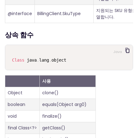
지원되는 SKU 유형을
@interface
BillingClient.SkuType
열합니다.
상속 함수
Java
Class
 java
.
lang
.
object
사용
Object
clone()
boolean
equals(Object arg0)
void
finalize()
final Class<?>
getClass()