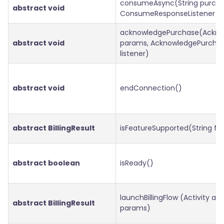
consumeAsync(String purcha
abstract void
ConsumeResponseListener lis
acknowledgePurchase(Ackn
abstract void
params, AcknowledgePurchas
listener)
abstract void
endConnection()
abstract BillingResult
isFeatureSupported(String fe
abstract boolean
isReady()
launchBillingFlow (Activity act
abstract BillingResult
params)