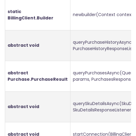
static
newbuilder(Context context)
BillingClient.Builder
queryPurchaseHistoryAsync(S
abstract void
PurchaseHistoryResponseListe
abstract
queryPurchasesAsync(Query
Purchase.PurchaseResult
params, PurchasesResponseLis
querySkuDetailsAsync(SkuDet
abstract void
SkuDetailsResponseListener li
abstract void
startConnection(BillingClientS