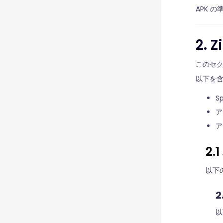
APK の
2.
このセク
以下を含
S
ア
ア
2
以下
2
以