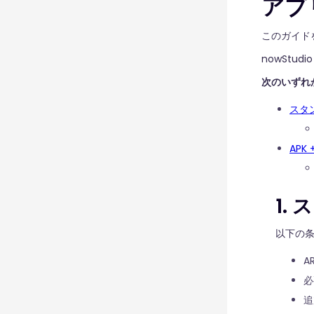
アプ
このガイド
nowSt
次のいずれ
スタ
APK
1.
以下の条件
A
必
追