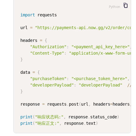
Python
import
 requests

 url 
=
"https://payments-api.now.gg/v2/order/con
 headers 
=
{
"Authorization"
:
"<payment_api_key_here>"
,
"Content-Type"
:
"application/x-www-form-url
}
 data 
=
{
"purchaseToken"
:
"<purchase_token_here>"
,
"developerPayload"
:
"developerPayload"
//
 
}
 response 
=
 requests
.
post
(
url
,
 headers
=
headers
,
 
print
(
"响应状态码:"
,
 response
.
status_code
)
print
(
"响应正文:"
,
 response
.
text
)