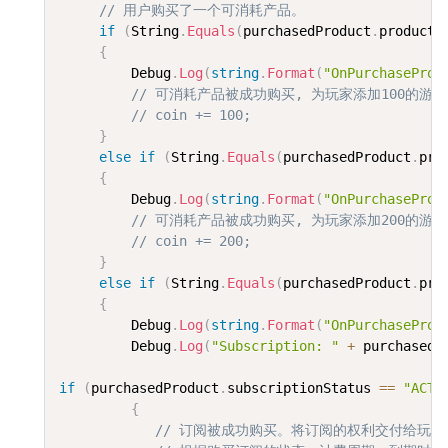
// 用户购买了一个可消耗产品。
if
(
String
.
Equals
(
purchasedProduct
.
productI
{
         Debug
.
Log
(
string
.
Format
(
"OnPurchaseProd
// 可消耗产品被成功购买, 为玩家添加100的游
// coin += 100;
}
else
if
(
String
.
Equals
(
purchasedProduct
.
pro
{
         Debug
.
Log
(
string
.
Format
(
"OnPurchaseProd
// 可消耗产品被成功购买, 为玩家添加200的游
// coin += 200;
}
else
if
(
String
.
Equals
(
purchasedProduct
.
pro
{
         Debug
.
Log
(
string
.
Format
(
"OnPurchaseProd
         Debug
.
Log
(
"Subscription: "
+
 purchasedP
if
(
purchasedProduct
.
subscriptionStatus 
==
"ACTI
{
// 订阅被成功购买。将订阅的权利交付给玩家