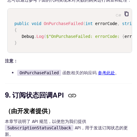
C#
public
void
OnPurchaseFailed
(
int
 errorCode
,
string
{
    Debug
.
Log
(
$"OnPurchaseFailed: errorCode: 
{
error
}
注意：
函数相关的响应码
参考此处
。
OnPurchaseFailed
9. 订阅状态回调API
（由开发者提供）
本章节说明了 API 规范，以便您为我们提供
API，用于发送订阅状态的更
SubscriptionStatusCallback
新。