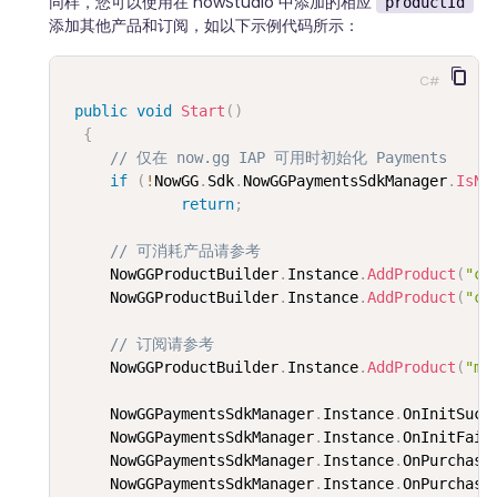
同样，您可以使用在 nowStudio 中添加的相应
productId
添加其他产品和订阅，如以下示例代码所示：
C#
public
void
Start
(
)
{
// 仅在 now.gg IAP 可用时初始化 Payments
if
(
!
NowGG
.
Sdk
.
NowGGPaymentsSdkManager
.
IsNo
return
;
// 可消耗产品请参考
     NowGGProductBuilder
.
Instance
.
AddProduct
(
"co
     NowGGProductBuilder
.
Instance
.
AddProduct
(
"co
// 订阅请参考
     NowGGProductBuilder
.
Instance
.
AddProduct
(
"mo
     NowGGPaymentsSdkManager
.
Instance
.
OnInitSucc
     NowGGPaymentsSdkManager
.
Instance
.
OnInitFail
     NowGGPaymentsSdkManager
.
Instance
.
OnPurchase
     NowGGPaymentsSdkManager
.
Instance
.
OnPurchase