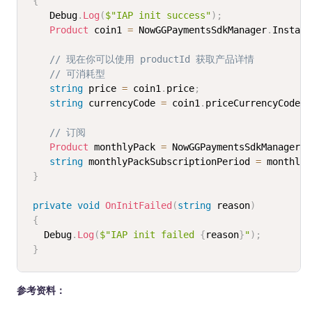
{
    Debug
.
Log
(
$"IAP init success"
)
;
Product
 coin1 
=
 NowGGPaymentsSdkManager
.
Instanc
// 现在你可以使用 productId 获取产品详情
// 可消耗型
string
 price 
=
 coin1
.
price
;
string
 currencyCode 
=
 coin1
.
priceCurrencyCode
;
// 订阅
Product
 monthlyPack 
=
 NowGGPaymentsSdkManager
.
I
string
 monthlyPackSubscriptionPeriod 
=
 monthlyP
}
private
void
OnInitFailed
(
string
 reason
)
{
   Debug
.
Log
(
$"IAP init failed 
{
reason
}
"
)
;
}
参考资料：