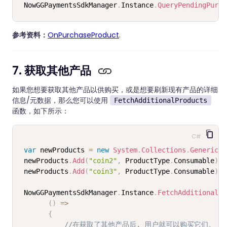
NowGGPaymentsSdkManager
.
Instance
.
QueryPendingPurch
参考资料：
OnPurchaseProduct
.
7. 获取其他产品
如果您想要获取其他产品以供购买，或是想要刷新现有产品的详细
信息/元数据，那么您可以使用
FetchAdditionalProducts
函数，如下所示：
C#
var
 newProducts 
=
new
System
.
Collections
.
Generic
.
D
 newProducts
.
Add
(
"coin2"
,
 ProductType
.
Consumable
)
;
 newProducts
.
Add
(
"coin3"
,
 ProductType
.
Consumable
)
;
 NowGGPaymentsSdkManager
.
Instance
.
FetchAdditionalPr
(
)
=>
{
//在获取了其他产品后, 用户就可以购买它们。