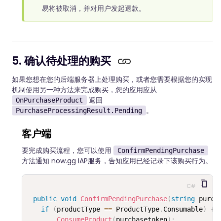
易将被取消，并对用户发起退款。
5. 确认待处理的购买
如果您想在您的后端服务器上处理购买，或者您需要根据您的实现
机制使用另一种方法来完成购买，您的应用应从
返回
OnPurchaseProduct
。
PurchaseProcessingResult.Pending
客户端
要完成购买流程，您可以使用
ConfirmPendingPurchase
方法通知 now.gg IAP服务，告知应用已经记录下该购买行为。
C#
public
void
ConfirmPendingPurchase
(
string
 purch
if
(
productType 
==
 ProductType
.
Consumable
)
{
ConsumeProduct
(
purchasetoken
)
;