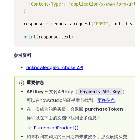
'Content-Type'
:
'application/x-www-form-urle
}
  response 
=
 requests
.
request
(
"POST"
,
 url
,
 heade
print
(
response
.
text
)
参考资料
acknowledgePurchase API
重要信息
API Key
– 支付API Key（
）
Payments API Key
可以在nowStudio的证书章节找到。
更多信息
。
在一次成功的购买后，会返回
purchaseToken
。
你可以在下面的文档中找到更多信息：
PurchasedProduct()
如果权利在购买的三日之内未被授予，那么该购买交