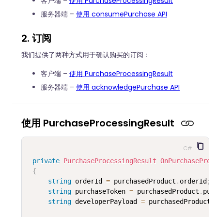
客户端 –
使用 PurchaseProcessingResult
服务器端 –
使用 consumePurchase API
2. 订阅
我们提供了两种方式用于确认购买的订阅：
客户端 –
使用 PurchaseProcessingResult
服务器端 –
使用 acknowledgePurchase API
使用 PurchaseProcessingResult
C#
private
PurchaseProcessingResult
OnPurchaseProd
{
string
 orderId 
=
 purchasedProduct
.
orderId
;
string
 purchaseToken 
=
 purchasedProduct
.
pur
string
 developerPayload 
=
 purchasedProduct
.