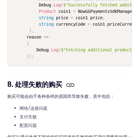
           Debug
.
Log
(
$"Successfully fetched additio
Product
 coin1 
=
 NowGGPaymentsSdkManager
.
string
 price 
=
 coin1
.
price
;
string
 currencyCode 
=
 coin1
.
priceCurrenc
}
,
      reason 
=>
{
          Debug
.
Log
(
$"Fetching additional products 
}
)
;
8. 处理失败的购买
购买可能会由于各种各样的原因而导致失败，其中包括：
网络/连接问题
支付失败
配置问题
您可以通过参考下面的代码实现来对失败的购买进行调查和处理：