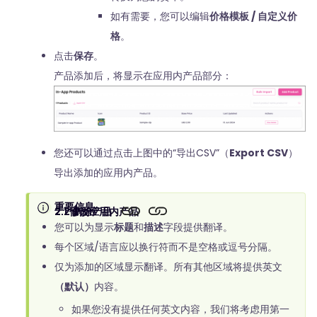
如有需要，您可以编辑
价格模板 / 自定义价
格
。
点击
保存
。
产品添加后，将显示在应用内产品部分：
您还可以通过点击上图中的“导出CSV”（
Export CSV
）
导出添加的应用内产品。
重要信息
2.1 修改应用内产品
2.2 删除产品
您可以为显示
标题
和
描述
字段提供翻译。
每个区域/语言应以换行符而不是空格或逗号分隔。
仅为添加的区域显示翻译。所有其他区域将提供英文
（默认）
内容。
如果您没有提供任何英文内容，我们将考虑用第一