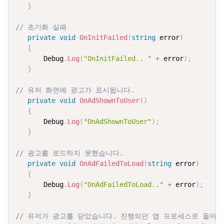
}
// 초기화 실패
private
void
OnInitFailed
(
string
 error
)
{
       Debug
.
Log
(
"OnInitFailed.. "
+
 error
)
;
}
// 유저 화면에 광고가 표시됩니다.
private
void
OnAdShownToUser
(
)
{
       Debug
.
Log
(
"OnAdShownToUser"
)
;
}
// 광고를 로드하지 못했습니다.
private
void
OnAdFailedToLoad
(
string
 error
)
{
       Debug
.
Log
(
"OnAdFailedToLoad.."
+
 error
)
;
}
// 유저가 광고를 닫았습니다. 진행되던 앱 프로세스로 돌아옵