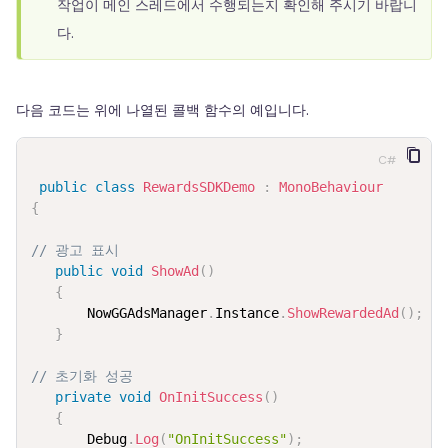
작업이 메인 스레드에서 수행되는지 확인해 주시기 바랍니
다.
다음 코드는 위에 나열된 콜백 함수의 예입니다.
C#
public
class
RewardsSDKDemo
:
MonoBehaviour
{
// 광고 표시
public
void
ShowAd
(
)
{
       NowGGAdsManager
.
Instance
.
ShowRewardedAd
(
)
;
}
// 초기화 성공
private
void
OnInitSuccess
(
)
{
       Debug
.
Log
(
"OnInitSuccess"
)
;